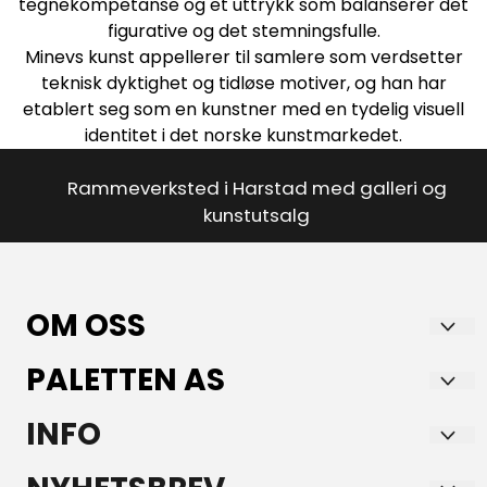
tegnekompetanse og et uttrykk som balanserer det
figurative og det stemningsfulle.
Minevs kunst appellerer til samlere som verdsetter
teknisk dyktighet og tidløse motiver, og han har
etablert seg som en kunstner med en tydelig visuell
identitet i det norske kunstmarkedet.
Rammeverksted i Harstad med galleri og
kunstutsalg
OM OSS
PALETTEN AS
Paletten AS Kunst og Innramming
er en faghandel med lidenskap for kunst,
Storgata 7
INFO
innramming og godt design.
9405 HARSTAD
Hos oss finner du et nøye utvalgt sortiment
Forsendelse og retur