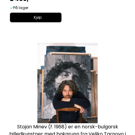
På lager
Kjøp
Stojan Minev
(f. 1968) er en norsk-bulgarsk
billedkunstner med bakgrunn fra Veliko Tarnovo i