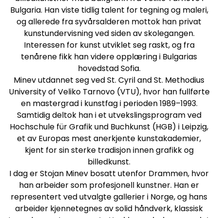
Bulgaria. Han viste tidlig talent for tegning og
maleri
,
og allerede fra syvårsalderen mottok han privat
kunstundervisning ved siden av skolegangen.
Interessen for kunst utviklet seg raskt, og fra
tenårene fikk han videre opplæring i Bulgarias
hovedstad Sofia.
Minev utdannet seg ved St. Cyril and St. Methodius
University of Veliko Tarnovo (VTU), hvor han fullførte
en mastergrad i kunstfag i perioden 1989–1993.
Samtidig deltok han i et utvekslingsprogram ved
Hochschule für Grafik und Buchkunst (HGB) i Leipzig,
et av Europas mest anerkjente kunstakademier,
kjent for sin sterke tradisjon innen
grafikk
og
billedkunst.
I dag er Stojan Minev bosatt utenfor Drammen, hvor
han arbeider som profesjonell kunstner. Han er
representert ved utvalgte gallerier i Norge, og hans
arbeider kjennetegnes av solid håndverk, klassisk