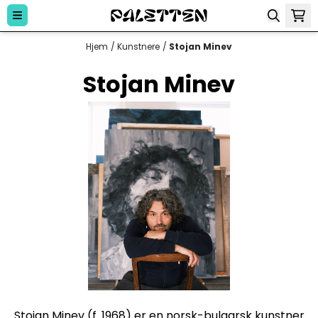
Hopp til innhold
Hjem
/
Kunstnere
/
Stojan Minev
Stojan Minev
Stojan Minev
(f. 1968) er en norsk-bulgarsk kunstner