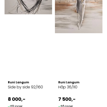
Runi Langum
Runi Langum
Side by side 92/160
Håp 36/110
8 000,-
7 500,-
På lager
På lager