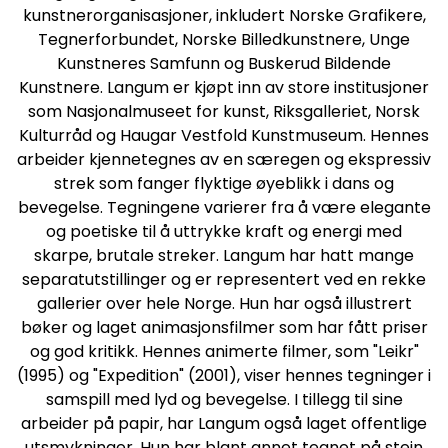
kunstnerorganisasjoner, inkludert Norske Grafikere,
Tegnerforbundet, Norske Billedkunstnere, Unge
Kunstneres Samfunn og Buskerud Bildende
Kunstnere. Langum er kjøpt inn av store institusjoner
som Nasjonalmuseet for kunst, Riksgalleriet, Norsk
Kulturråd og Haugar Vestfold Kunstmuseum. Hennes
arbeider kjennetegnes av en særegen og ekspressiv
strek som fanger flyktige øyeblikk i dans og
bevegelse. Tegningene varierer fra å være elegante
og poetiske til å uttrykke kraft og energi med
skarpe, brutale streker. Langum har hatt mange
separatutstillinger og er representert ved en rekke
gallerier over hele Norge. Hun har også illustrert
bøker og laget animasjonsfilmer som har fått priser
og god kritikk. Hennes animerte filmer, som "Leikr"
(1995) og "Expedition" (2001), viser hennes tegninger i
samspill med lyd og bevegelse. I tillegg til sine
arbeider på papir, har Langum også laget offentlige
utsmykninger. Hun har blant annet tegnet på stein