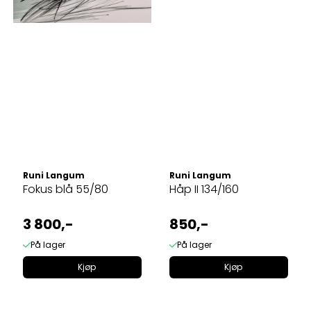
Runi Langum
Runi Langum
Fokus blå 55/80
Håp II 134/160
3 800,-
850,-
På lager
På lager
Kjøp
Kjøp