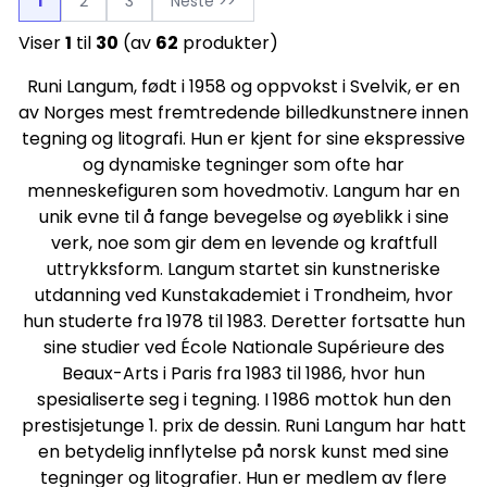
1
2
3
Neste >>
Viser
1
til
30
(av
62
produkter)
Runi Langum, født i 1958 og oppvokst i Svelvik, er en
av Norges mest fremtredende billedkunstnere innen
tegning og litografi. Hun er kjent for sine ekspressive
og dynamiske tegninger som ofte har
menneskefiguren som hovedmotiv. Langum har en
unik evne til å fange bevegelse og øyeblikk i sine
verk, noe som gir dem en levende og kraftfull
uttrykksform. Langum startet sin kunstneriske
utdanning ved Kunstakademiet i Trondheim, hvor
hun studerte fra 1978 til 1983. Deretter fortsatte hun
sine studier ved École Nationale Supérieure des
Beaux-Arts i Paris fra 1983 til 1986, hvor hun
spesialiserte seg i tegning. I 1986 mottok hun den
prestisjetunge 1. prix de dessin. Runi Langum har hatt
en betydelig innflytelse på norsk kunst med sine
tegninger og litografier. Hun er medlem av flere