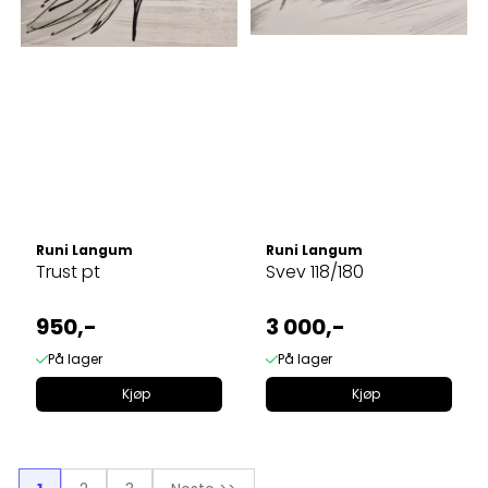
Runi Langum
Runi Langum
Trust pt
Svev 118/180
950,-
3 000,-
På lager
På lager
Kjøp
Kjøp