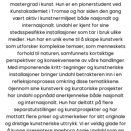
mastergrad i kunst. Hun er en pionerstudent ved
Kunstakademiet i Tromsø og har siden den gang
vært aktiv i kunstnermiljøet både nasjonalt og
internasjonalt. Lindahl er kjent for sine
stedsspesifikke installasjoner som tar i bruk ulike
medier. Hun har en unik evne til å skape kunstverk
som utforsker komplekse temaer, som menneskets
forhold til naturen, samfunnets kortsiktige
perspektiver og konsekvensene av våre handlinger.
Med imponerende kritt-tegninger og kunstneriske
installasjoner bringer Lindahl betrakteren inn i en
refleksjonsprosess omkring disse tematikkene.
Gjennom sine kunstverk og kuratoriske prosjekter
har Lindahl oppnådd anerkjennelse både nasjonalt
og internasjonalt. Hun har deltatt på flere
separatutstillinger og kunstprosjekter og har
mottatt flere priser og utmerkelser for sitt originale
og dristige kunstneriske uttrykk. Vi er veldig glade for
å kunne presentere Ingeborg Annie Lindahl som en