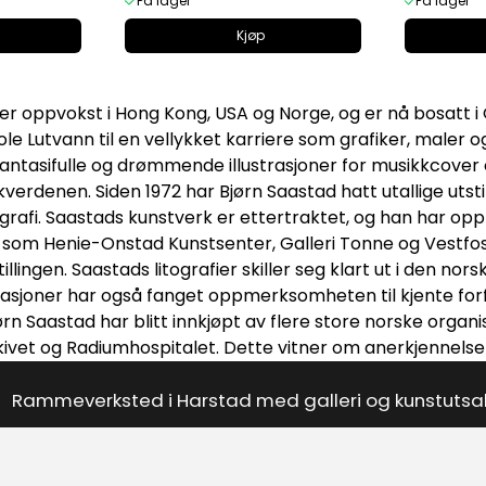
På lager
På lager
Kjøp
er oppvokst i Hong Kong, USA og Norge, og er nå bosatt i 
e Lutvann til en vellykket karriere som grafiker, maler 
fantasifulle og drømmende illustrasjoner for musikkcover 
erdenen. Siden 1972 har Bjørn Saastad hatt utallige utsti
itografi. Saastads kunstverk er ettertraktet, og han har o
r som Henie-Onstad Kunstsenter, Galleri Tonne og Vestfos
tillingen. Saastads litografier skiller seg klart ut i den 
rasjoner har også fanget oppmerksomheten til kjente for
jørn Saastad har blitt innkjøpt av flere store norske orga
rkivet og Radiumhospitalet. Dette vitner om anerkjennelse
Rammeverksted i Harstad med galleri og kunstutsa