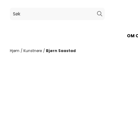
Hopp til innhold
OM 
Hjem
/
Kunstnere
/
Bjørn Saastad