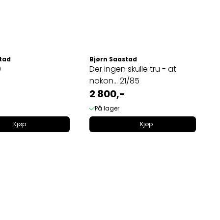
tad
Bjørn Saastad
0
Der ingen skulle tru - at
nokon... 21/85
2 800,-
På lager
Kjøp
Kjøp