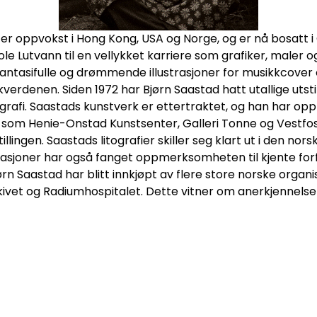
er oppvokst i Hong Kong, USA og Norge, og er nå bosatt i 
e Lutvann til en vellykket karriere som grafiker, maler 
fantasifulle og drømmende illustrasjoner for musikkcover 
erdenen. Siden 1972 har Bjørn Saastad hatt utallige utsti
itografi. Saastads kunstverk er ettertraktet, og han har o
r som Henie-Onstad Kunstsenter, Galleri Tonne og Vestfos
tillingen. Saastads litografier skiller seg klart ut i den 
rasjoner har også fanget oppmerksomheten til kjente for
jørn Saastad har blitt innkjøpt av flere store norske orga
rkivet og Radiumhospitalet. Dette vitner om anerkjennelse