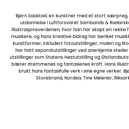
Bjørn Saastad, en kunstner med et stort særpreg, 
utdannelse i Luftforsvaret Sambands & Radarskol
illustrasjonsverdenen, hvor han har skapt en rekke 
musikere, og hans kreative bidrag har beriket musikkv
kunstformer, inkludert fotoutstillinger, maleri og l
har hatt separatutstillinger ved anerkjente stede
utstillinger som Statens Høstutstilling og Østlandsuts
bærer drømmenes og fantasienes kraft. Hans illust
brukt hans fantasifulle verk i sine egne verker. B
Storebrand, Nordea, Tine Meierier, Riksa