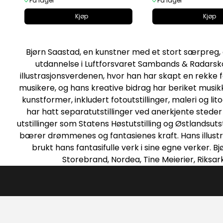
På lager
På lager
Kjøp
Kjøp
Bjørn Saastad, en kunstner med et stort særpreg, 
utdannelse i Luftforsvaret Sambands & Radarskol
illustrasjonsverdenen, hvor han har skapt en rekke 
musikere, og hans kreative bidrag har beriket musikkv
kunstformer, inkludert fotoutstillinger, maleri og l
har hatt separatutstillinger ved anerkjente stede
utstillinger som Statens Høstutstilling og Østlandsuts
bærer drømmenes og fantasienes kraft. Hans illust
brukt hans fantasifulle verk i sine egne verker. B
Storebrand, Nordea, Tine Meierier, Riksa