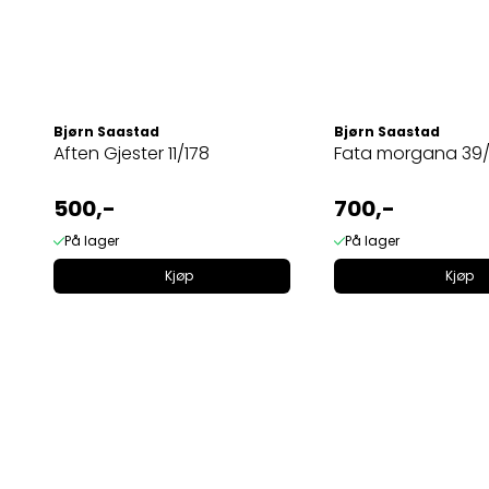
Bjørn Saastad
Bjørn Saastad
Aften Gjester 11/178
Fata morgana 39/
500,-
700,-
På lager
På lager
Kjøp
Kjøp