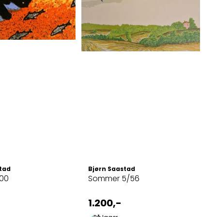
tad
Bjørn Saastad
300
Sommer 5/56
1.200,-