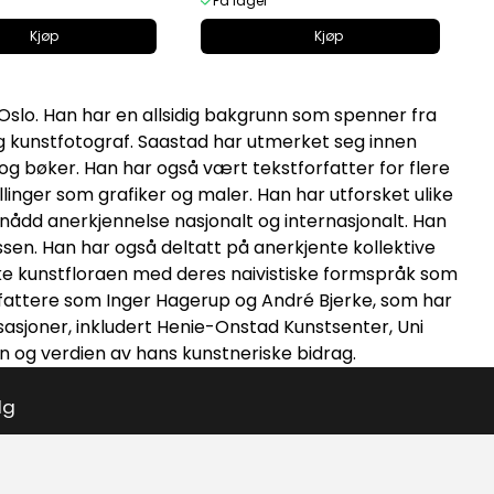
På lager
Kjøp
Kjøp
Oslo. Han har en allsidig bakgrunn som spenner fra
og kunstfotograf. Saastad har utmerket seg innen
og bøker. Han har også vært tekstforfatter for flere
llinger som grafiker og maler. Han har utforsket ulike
ppnådd anerkjennelse nasjonalt og internasjonalt. Han
sen. Han har også deltatt på anerkjente kollektive
norske kunstfloraen med deres naivistiske formspråk som
fattere som Inger Hagerup og André Bjerke, som har
nisasjoner, inkludert Henie-Onstad Kunstsenter, Uni
n og verdien av hans kunstneriske bidrag.
lg