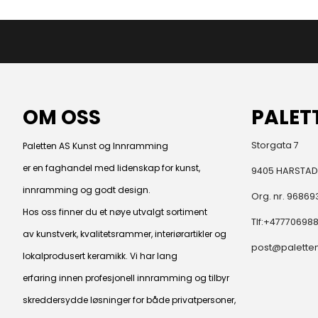
OM OSS
PALET
Storgata 7
Paletten AS Kunst og Innramming
er en faghandel med lidenskap for kunst,
9405 HARSTAD
innramming og godt design.
Org. nr. 96869
Hos oss finner du et nøye utvalgt sortiment
Tlf:
+47770698
av kunstverk, kvalitetsrammer, interiørartikler og
post@paletten
lokalprodusert keramikk. Vi har lang
erfaring innen profesjonell innramming og tilbyr
skreddersydde løsninger for både privatpersoner,