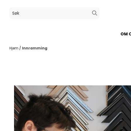
Hopp til innhold
OM 
Hjem
/
Innramming