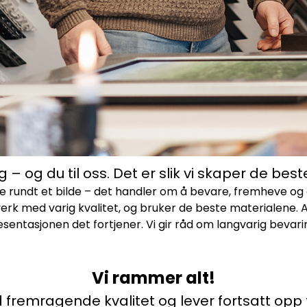
deg – og du til oss. Det er slik vi skaper de bes
ndt et bilde – det handler om å bevare, fremheve og gi l
 med varig kvalitet, og bruker de beste materialene. All
presentasjonen det fortjener. Vi gir råd om langvarig beva
Vi rammer alt!
ed fremragende kvalitet og lever fortsatt opp