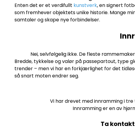
Enten det er et verdifullt
kunstverk
, en signert fot
som fremhever objektets unike historie. Mange min
samtaler og skape nye forbindelser.
Inn
Nei, selvfølgelig ikke. De fleste rammemaker
Bredde, tykkelse og valør på passepartout, type g
trender – men vi har en forkjærlighet for det tidl
så snart moten endrer seg.
Vi har drevet med innramming i tre 
Innramming er en av hjørne
Ta kontakt