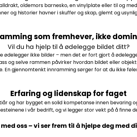
balldrakt, oldemors barnesko, en vinylplate eller til og me
ner og historier havner i skuffer og skap, glemt og usyn
ramming som fremhever, ikke domin
Vil du ha hjelp til å ødelegge bildet ditt?
e ødelegger ikke bilder – men det er fort gjort å ødelegge
lass og selve rammen påvirker hvordan bildet eller objek
øse. En gjennomtenkt innramming sørger for at du ikke fø
Erfaring og lidenskap for faget
tiår og har bygget en solid kompetanse innen bevaring o
steinene i vår bedrift, og vi legger stor vekt på å finne d
 med oss
– vi ser frem til å hjelpe deg med di