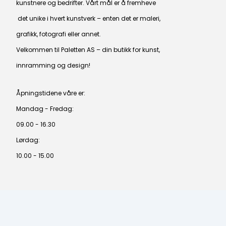
kunstnere og bedrifter. Vårt mål er å fremheve
det unike i hvert kunstverk – enten det er maleri,
grafikk, fotografi eller annet.
Velkommen til Paletten AS – din butikk for kunst,
innramming og design!
Åpningstidene våre er:
Mandag - Fredag:
09.00 - 16.30
Lørdag:
10.00 - 15.00