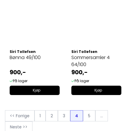
Siri Tollefsen
Siri Tollefsen
Bønna 49/100
Sommersamler 4
64/100
900,-
900,-
På lager
På lager
Kjøp
Kjøp
<< Forrige
1
2
3
4
5
...
Neste >>