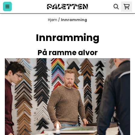
Hopp til innhold
Hjem
/
Innramming
Innramming
På ramme alvor