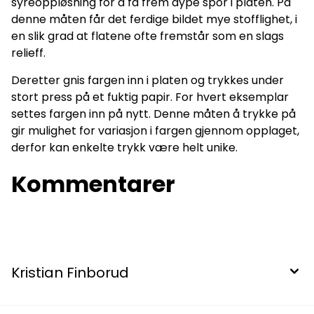
syreoppløsning for å få frem dype spor i platen. På
denne måten får det ferdige bildet mye stofflighet, i
en slik grad at flatene ofte fremstår som en slags
relieff.
Deretter gnis fargen inn i platen og trykkes under
stort press på et fuktig papir. For hvert eksemplar
settes fargen inn på nytt. Denne måten å trykke på
gir mulighet for variasjon i fargen gjennom opplaget,
derfor kan enkelte trykk være helt unike.
Kommentarer
Kristian Finborud