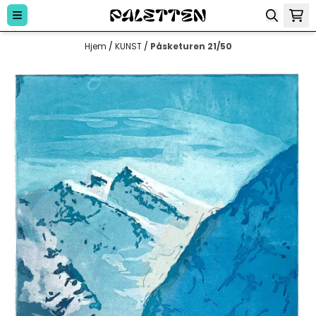
Hopp til innhold
Hjem
/
KUNST
/
Påsketuren 21/50