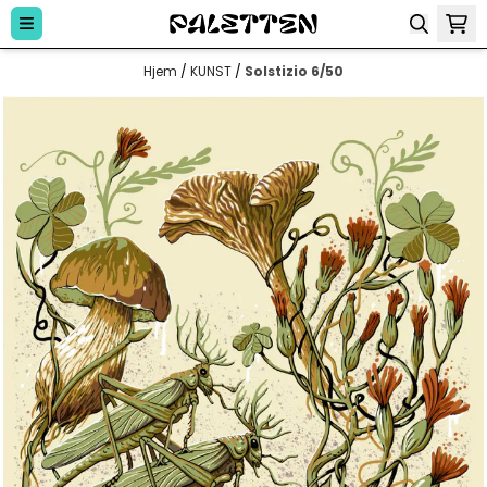
Hopp til innhold
Hjem
/
KUNST
/
Solstizio 6/50