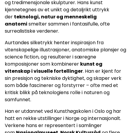
og tredimensjonale skulpturer. Hans kunst
kjennetegnes av et unikt og detaljrikt uttrykk
der
teknologi, natur og menneskelig
anatomi
smelter sammen i fantasifulle, ofte
surrealistiske verdener.
Aurtandes silketrykk henter inspirasjon fra
vitenskapelige illustrasjoner, anatomiske plansjer og
science fiction, og resulterer i særegne
komposisjoner som kombinerer
kunst og
vitenskap i visuelle fortellinger
. Han er kjent for
sin presisjon og tekniske dyktighet, og skaper verk
som både fascinerer og forstyrrer – ofte med et
kritisk blikk på teknologiens rolle i naturen og
samfunnet.
Han er utdannet ved Kunsthøgskolen i Oslo og har
hatt en rekke utstillinger i Norge og internasjonalt.
Verkene hans er representert i samlinger
som
Nasjonalmuseet
,
Norsk Kulturråd
og flere